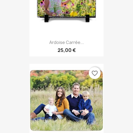
Ardoise Carrée...
25,00 €
favorite_border