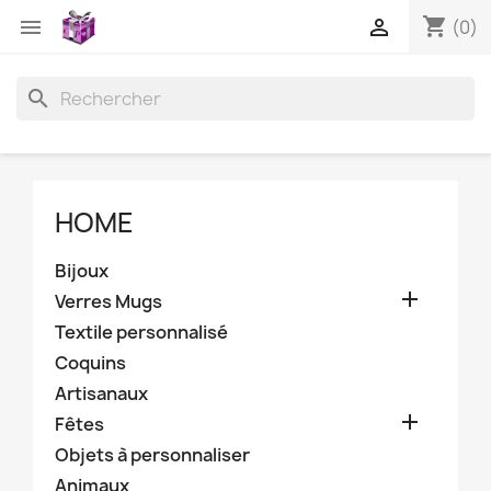
shopping_cart


(0)
search
HOME
Bijoux

Verres Mugs
Textile personnalisé
Coquins
Artisanaux

Fêtes
Objets à personnaliser
Animaux