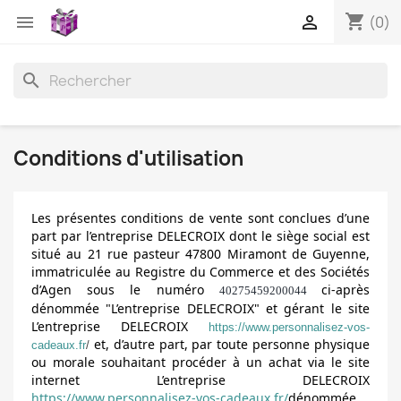
shopping_cart


(0)
search
Conditions d'utilisation
Les présentes conditions de vente sont conclues d’une
part par l’entreprise DELECROIX dont le siège social est
situé au 21 rue pasteur 47800 Miramont de Guyenne,
immatriculée au Registre du Commerce et des Sociétés
d’Agen sous le numéro
ci-après
40275459200044
dénommée "L’entreprise DELECROIX" et gérant le site
L’entreprise DELECROIX
https://www.personnalisez-vos-
et, d’autre part, par toute personne physique
cadeaux.fr
/
ou morale souhaitant procéder à un achat via le site
internet L’entreprise DELECROIX
https://www.personnalisez-vos-cadeaux.fr/
dénommée