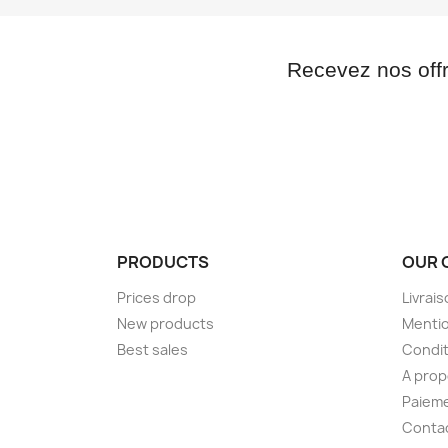
Recevez nos off
PRODUCTS
OUR 
Prices drop
Livrai
New products
Mentio
Best sales
Condit
A pro
Paieme
Conta