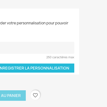
der votre personnalisation pour pouvoir
250 caractères max
NREGISTRER LA PERSONNALISATION
favorite_border
 AU PANIER