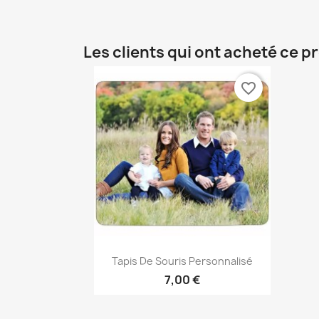
Les clients qui ont acheté ce p
favorite_border
Aperçu rapide

Tapis De Souris Personnalisé
7,00 €