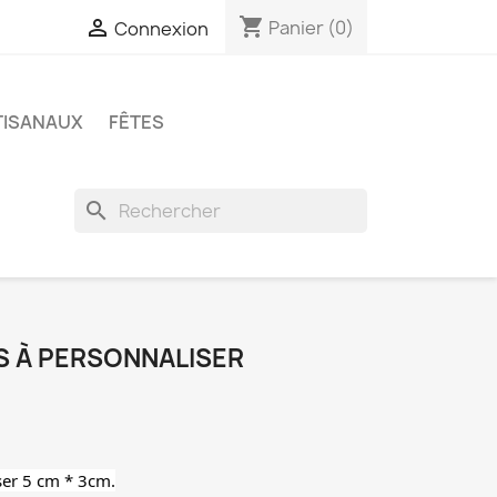
shopping_cart

Panier
(0)
Connexion
TISANAUX
FÊTES
search
S À PERSONNALISER
ser 5 cm * 3cm.