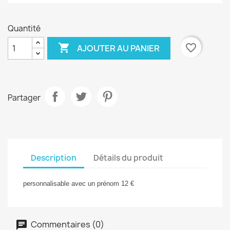
Quantité

favorite_border
AJOUTER AU PANIER
Partager
Description
Détails du produit
personnalisable avec un prénom 12 €
Commentaires (0)