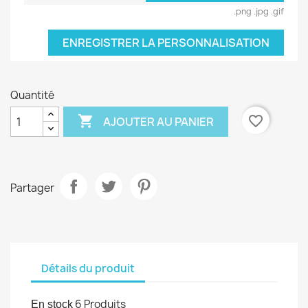
.png .jpg .gif
ENREGISTRER LA PERSONNALISATION
Quantité

favorite_border
AJOUTER AU PANIER
Partager
Détails du produit
6 Produits
En stock