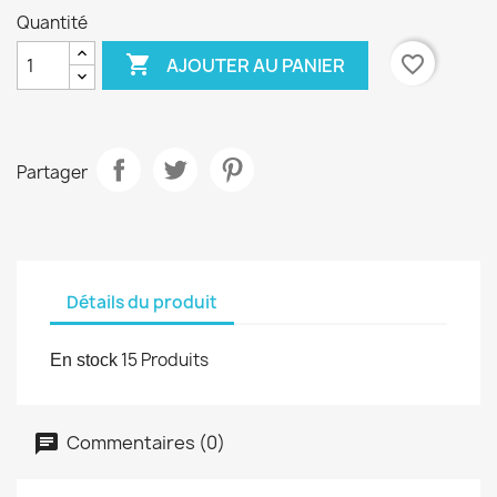
Quantité

favorite_border
AJOUTER AU PANIER
Partager
Détails du produit
15 Produits
En stock
Commentaires (0)