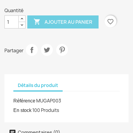
Quantité

favorite_border
AJOUTER AU PANIER
Partager
Détails du produit
MUGAP003
Référence
100 Produits
En stock
Commentaires (0)